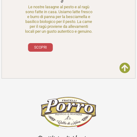
I tagliolini all
Le nostre lasagne al pesto e al ragù
on
uova piemontes
sono fatte in casa. Usiamo latte fresco
re
terra. Aggiung
e burro di panna per la besciamella e
za e
raccolte oltre
basilico biologico per il pesto. La carne
a
prodotto dal gu
per il ragù proviene da allevamenti
ra
nostro territori
locali per un gusto autentico e genuino.
 che
SCOPRI
SCOPRI