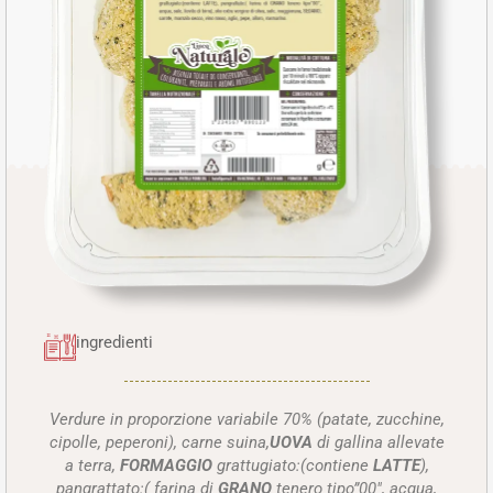
ingredienti
Verdure in proporzione variabile 70% (patate, zucchine,
cipolle, peperoni), carne suina,
UOVA
di gallina allevate
a terra,
FORMAGGIO
grattugiato:(contiene
LATTE
),
pangrattato:( farina di
GRANO
tenero tipo”00″, acqua,