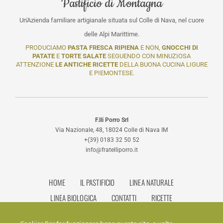
Pastificio di Montagna
Un'Azienda familiare artigianale situata sul Colle di Nava, nel cuore
delle Alpi Marittime.
PRODUCIAMO
PASTA FRESCA RIPIENA
E NON,
GNOCCHI DI
PATATE
E
TORTE SALATE
SEGUENDO CON MINUZIOSA
ATTENZIONE
LE ANTICHE RICETTE
DELLA BUONA CUCINA LIGURE
E PIEMONTESE.
F.lli Porro Srl
Via Nazionale, 48, 18024 Colle di Nava IM
+(39) 0183 32 50 52
info@fratelliporro.it
HOME
IL PASTIFICIO
LINEA NATURALE
LINEA BIOLOGICA
CONTATTI
RICETTE
IL SALE DELLA LIGURIA