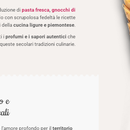
oduzione di
pasta fresca
,
gnocchi di
o con scrupolosa fedeltà le ricette
i della
cucina ligure e piemontese
.
i i
profumi e i sapori autentici
che
queste secolari tradizioni culinarie.
o e
ali
 l’amore profondo per il
territorio