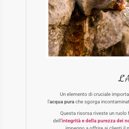
L'A
Un elemento di cruciale importa
l’
acqua pura
che sgorga incontaminata
Questa risorsa riveste un ruolo
dell’
integrità e della purezza dei n
impegno a offrire ai clienti il