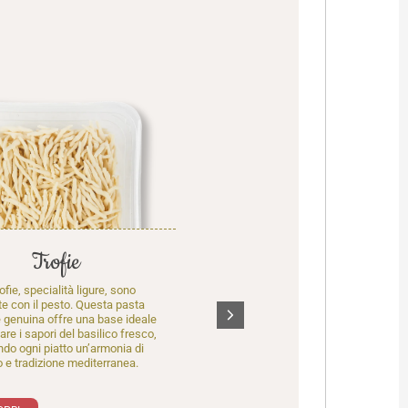
Verdure Ripiene
Trofie
Le verdure ripiene liguri sono preparate
ofie, specialità ligure, sono
con verdure e carne aromatizzate alla
e con il pesto. Questa pasta
maggiorana fresca, per un gusto tipico
 genuina offre una base ideale
e autentico della tradizione. Perfette
re i sapori del basilico fresco,
come antipasto o piatto unico,
do ogni piatto un’armonia di
celebrano il territorio.
 e tradizione mediterranea.