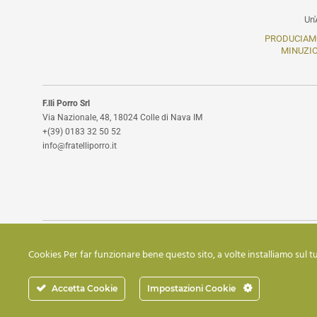
Un'
PRODUCIA
MINUZI
F.lli Porro Srl
Via Nazionale, 48, 18024 Colle di Nava IM
+(39) 0183 32 50 52
info@fratelliporro.it
Cookies Per far funzionare bene questo sito, a volte installiamo sul tu
Credits
Accetta Cookie
Impostazioni Cookie
P.IVA:
01253470080 |