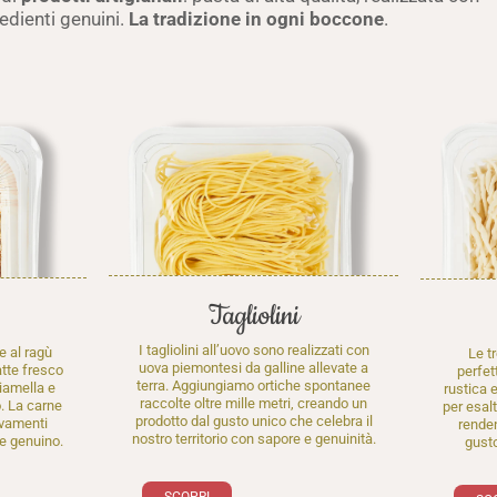
edienti genuini.
La tradizione in ogni boccone
.
Tagliolini
I tagliolini all’uovo sono realizzati con
 al ragù
Le tr
uova piemontesi da galline allevate a
tte fresco
perfett
terra. Aggiungiamo ortiche spontanee
iamella e
rustica e
raccolte oltre mille metri, creando un
. La carne
per esalta
prodotto dal gusto unico che celebra il
vamenti
renden
nostro territorio con sapore e genuinità.
e genuino.
gusto
SCOPRI