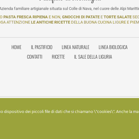
Azienda familiare artigianale situata sul Colle di Nava, nel cuore delle Alpi Maritt
MO
PASTA FRESCA RIPIENA
E NON,
GNOCCHI DI PATATE
E
TORTE SALATE
SE
OSA ATTENZIONE
LE ANTICHE RICETTE
DELLA BUONA CUCINA LIGURE E PIE
HOME
IL PASTIFICIO
LINEA NATURALE
LINEA BIOLOGICA
CONTATTI
RICETTE
IL SALE DELLA LIGURIA
o dispositivo dei piccoli file di dati che si chiamano \"cookies\". Anche la ma
PEC:
fratelliporro@pec.uno.it