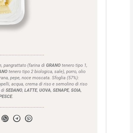
e, pangrattato (farina di
GRANO
tenero tipo 1,
ANO
tenero tipo 2 biologica, sale), porro, olio
orana, pepe, noce moscata. Sfoglia (57%):
elli, acqua, crema di riso e semolino di riso
 di
SEDANO
,
LATTE
,
UOVA
,
SENAPE
,
SOIA
,
PESCE
.