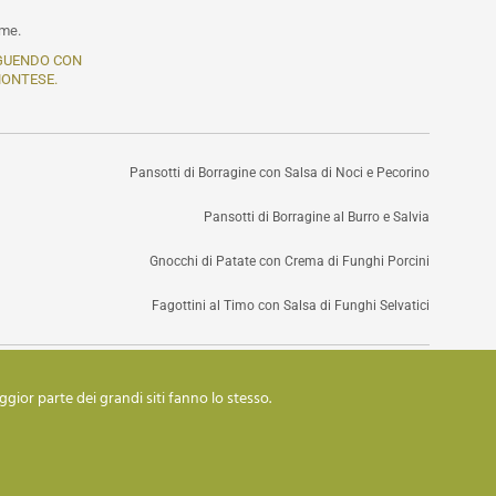
ime.
GUENDO CON
MONTESE.
Pansotti di Borragine con Salsa di Noci e Pecorino
Pansotti di Borragine al Burro e Salvia
Gnocchi di Patate con Crema di Funghi Porcini
Fagottini al Timo con Salsa di Funghi Selvatici
ggior parte dei grandi siti fanno lo stesso.
cookies
privacy