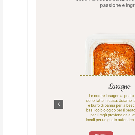
passione e ingr
Lasagne
Gnocchi
Le nostre lasagne al pesto e
Gli gnocchi sono preparati solo con
sono fatte in casa. Usiamo la
patate a km 0, raccolte nelle nostre
e burro di panna per la besc
valli e scelte per garantire freschezza e
basilico biologico per il pesto
qualità. Non usiamo preparati, ma
per il ragù proviene da alle
mettiamo sempre attenzione e cura
locali per un gusto autentico 
nella selezione di ogni ingrediente che
utilizziamo.